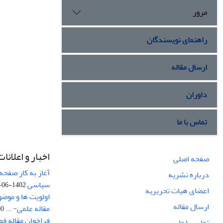
مرور
راهنمای نویسندگان
ارسال مقاله
داوران
تماس با ما
اخبار و اعلانات
صفحه اصلی
آغاز به کار صفحه
درباره نشریه
سیاسی
1402-06-22
اعضای هیات تحریریه
اولویت ها و موض
ارسال مقاله
مقاله علمی- ...
-03
فراخوان مقاله ف
تماس با ما