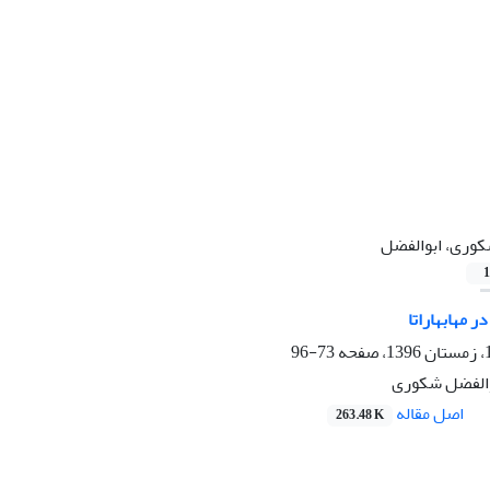
وری، ابوالفضل
1
 مهابهاراتا
73-96
والفضل شکوری
اصل مقاله
263.48 K