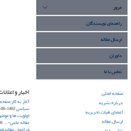
مرور
راهنمای نویسندگان
ارسال مقاله
داوران
تماس با ما
اخبار و اعلانات
صفحه اصلی
آغاز به کار صفحه
درباره نشریه
سیاسی
1402-06-22
اعضای هیات تحریریه
اولویت ها و موض
ارسال مقاله
مقاله علمی- ...
-03
فراخوان مقاله ف
تماس با ما