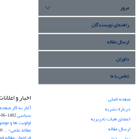
مرور
راهنمای نویسندگان
ارسال مقاله
داوران
تماس با ما
اخبار و اعلانات
صفحه اصلی
آغاز به کار صفحه
درباره نشریه
سیاسی
1402-06-22
اعضای هیات تحریریه
اولویت ها و موض
ارسال مقاله
مقاله علمی- ...
-03
فراخوان مقاله ف
تماس با ما