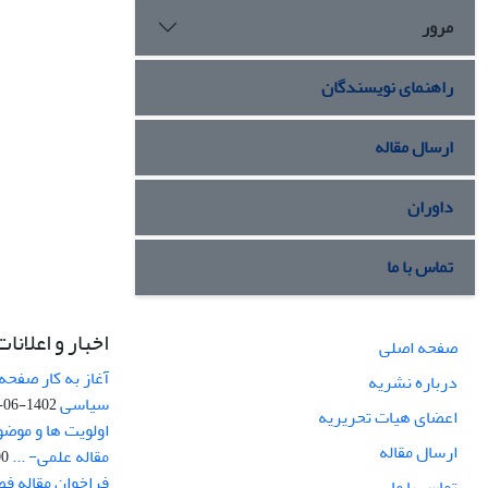
مرور
راهنمای نویسندگان
ارسال مقاله
داوران
تماس با ما
اخبار و اعلانات
صفحه اصلی
آغاز به کار صفحه
درباره نشریه
سیاسی
1402-06-22
اعضای هیات تحریریه
اولویت ها و موض
ارسال مقاله
مقاله علمی- ...
-03
فراخوان مقاله ف
تماس با ما