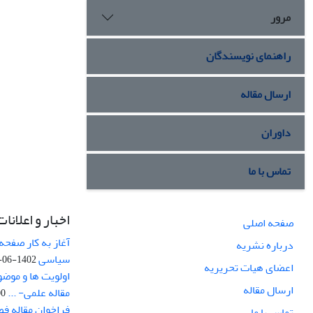
مرور
راهنمای نویسندگان
ارسال مقاله
داوران
تماس با ما
اخبار و اعلانات
صفحه اصلی
آغاز به کار صفحه
درباره نشریه
سیاسی
1402-06-22
اعضای هیات تحریریه
اولویت ها و موض
ارسال مقاله
مقاله علمی- ...
-03
فراخوان مقاله ف
تماس با ما