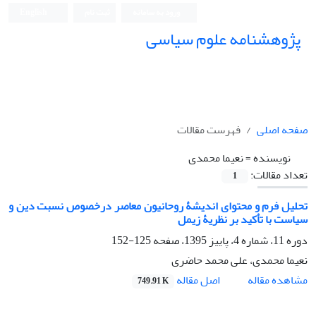
ورود به سامانه
ثبت نام
English
پژوهشنامه علوم سیاسی
صفحه اصلی
فهرست مقالات
نویسنده =
نعیما محمدی
تعداد مقالات:
1
تحلیل فرم و محتوای اندیشۀ روحانیون معاصر درخصوص نسبت دین و
سیاست با تأکید بر نظریۀ زیمل
دوره 11، شماره 4، پاییز 1395، صفحه
125-152
نعیما محمدی، علی محمد حاضری
اصل مقاله
مشاهده مقاله
749.91 K