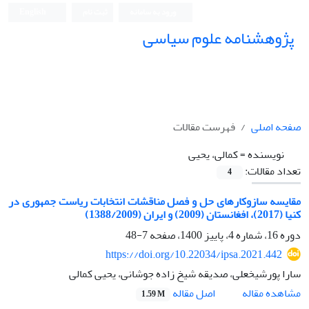
ورود به سامانه
ثبت نام
English
پژوهشنامه علوم سیاسی
صفحه اصلی
فهرست مقالات
نویسنده =
کمالی، یحیی
تعداد مقالات:
4
مقایسه سازوکارهای حل و فصل مناقشات انتخابات ریاست جمهوری در
کنیا (2017)، افغانستان (2009) و ایران (1388/2009)
دوره 16، شماره 4، پاییز 1400، صفحه
7-48
https://doi.org/10.22034/ipsa.2021.442
سارا پورشیخعلی، صدیقه شیخ زاده جوشانی، یحیی کمالی
اصل مقاله
مشاهده مقاله
1.59 M