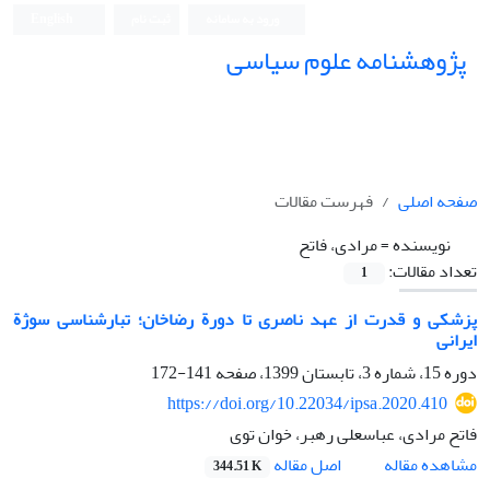
ورود به سامانه
ثبت نام
English
پژوهشنامه علوم سیاسی
صفحه اصلی
فهرست مقالات
نویسنده =
مرادی، فاتح
تعداد مقالات:
1
پزشکی و قدرت از عهد ناصری تا دورة رضاخان؛ تبارشناسی سوژة
ایرانی
دوره 15، شماره 3، تابستان 1399، صفحه
141-172
https://doi.org/10.22034/ipsa.2020.410
فاتح مرادی، عباسعلی رهبر، خوان توی
اصل مقاله
مشاهده مقاله
344.51 K