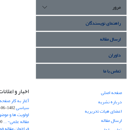
مرور
راهنمای نویسندگان
ارسال مقاله
داوران
تماس با ما
اخبار و اعلانات
صفحه اصلی
آغاز به کار صفحه
درباره نشریه
سیاسی
1402-06-22
اعضای هیات تحریریه
اولویت ها و موض
ارسال مقاله
مقاله علمی- ...
-03
فراخوان مقاله ف
تماس با ما