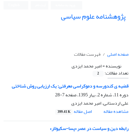
ورود به سامانه
ثبت نام
English
پژوهشنامه علوم سیاسی
صفحه اصلی
فهرست مقالات
نویسنده =
امیر محمد ایزدی
تعداد مقالات:
2
قضیه ی کندورسه و دموکراسی معرفتی: یک ارزیابی روش شناختی
دوره 11، شماره 2، بهار 1395، صفحه
7-28
علی اردستانی، امیر محمد ایزدی
اصل مقاله
مشاهده مقاله
399.41 K
رابطه دین و سیاست در عصر «پسا-سکیولار»