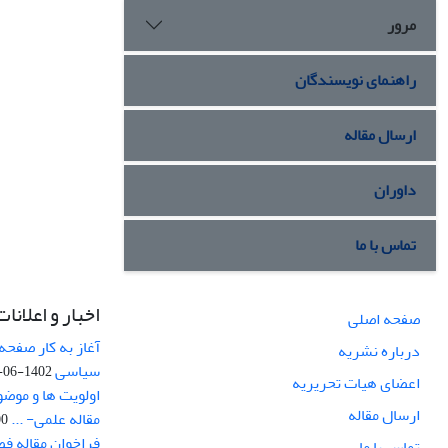
مرور
راهنمای نویسندگان
ارسال مقاله
داوران
تماس با ما
اخبار و اعلانات
صفحه اصلی
آغاز به کار صفحه
درباره نشریه
سیاسی
1402-06-22
اعضای هیات تحریریه
اولویت ها و موض
ارسال مقاله
مقاله علمی- ...
-03
فراخوان مقاله ف
تماس با ما