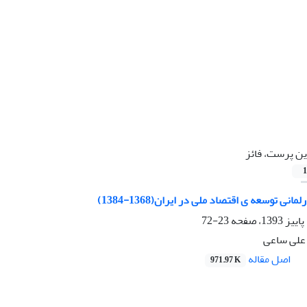
ن پرست، فائز
1
مانی توسعه ی اقتصاد ملی در ایران(1368-1384)
23-72
علی ساعی
اصل مقاله
971.97 K