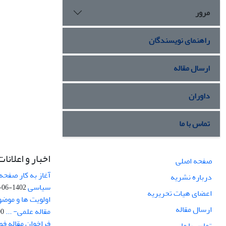
مرور
راهنمای نویسندگان
ارسال مقاله
داوران
تماس با ما
اخبار و اعلانات
صفحه اصلی
آغاز به کار صفحه
درباره نشریه
سیاسی
1402-06-22
اعضای هیات تحریریه
اولویت ها و موض
ارسال مقاله
مقاله علمی- ...
-03
فراخوان مقاله ف
تماس با ما