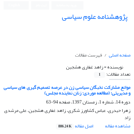
ورود به سامانه
ثبت نام
English
پژوهشنامه علوم سیاسی
صفحه اصلی
فهرست مقالات
نویسنده =
زاهد غفاری هشجین
تعداد مقالات:
1
موانع مشارکت نخبگان سیاسی زن در عرصه تصمیم گیری های سیاسی
و مدیریتی؛ (مطالعه موردی: زنان نماینده مجلس)
دوره 14، شماره 1، زمستان 1397، صفحه
94-63
زهرا حیدری، عباس کشاورز شکری، زاهد غفاری هشجین، علی مرشدی
زاد
اصل مقاله
مشاهده مقاله
886.24 K