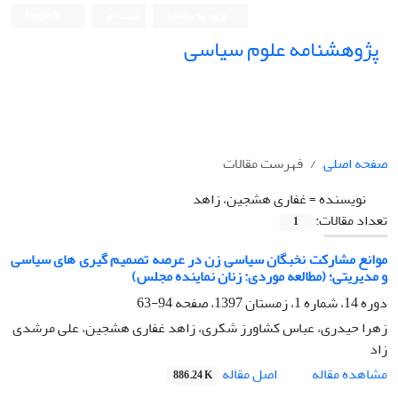
ورود به سامانه
ثبت نام
English
پژوهشنامه علوم سیاسی
صفحه اصلی
فهرست مقالات
نویسنده =
غفاری هشجین، زاهد
تعداد مقالات:
1
موانع مشارکت نخبگان سیاسی زن در عرصه تصمیم گیری های سیاسی
و مدیریتی؛ (مطالعه موردی: زنان نماینده مجلس)
دوره 14، شماره 1، زمستان 1397، صفحه
94-63
زهرا حیدری، عباس کشاورز شکری، زاهد غفاری هشجین، علی مرشدی
زاد
اصل مقاله
مشاهده مقاله
886.24 K