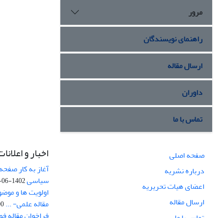
مرور
راهنمای نویسندگان
ارسال مقاله
داوران
تماس با ما
اخبار و اعلانات
صفحه اصلی
آغاز به کار صفحه
درباره نشریه
سیاسی
1402-06-22
اعضای هیات تحریریه
اولویت ها و موض
ارسال مقاله
مقاله علمی- ...
-03
فراخوان مقاله ف
تماس با ما