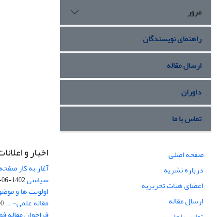
مرور
راهنمای نویسندگان
ارسال مقاله
داوران
تماس با ما
اخبار و اعلانات
صفحه اصلی
آغاز به کار صفحه
درباره نشریه
سیاسی
1402-06-22
اعضای هیات تحریریه
اولویت ها و موض
ارسال مقاله
مقاله علمی- ...
-03
فراخوان مقاله ف
تماس با ما