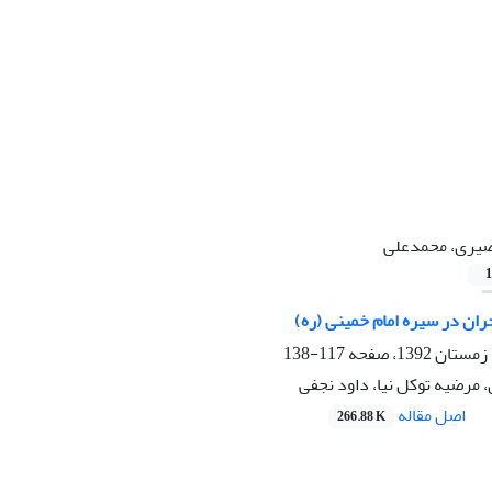
یری، محمدعلی
1
ران در سیره امام خمینی (ره)
117-138
مرضیه توکل نیا، داود نجفی
اصل مقاله
266.88 K