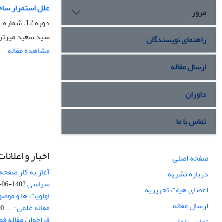
علل استمرار ساخ
مرور
دوره 12، شماره 1، زمستان 1395، صفحه
سید سعید میرتر
راهنمای نویسندگان
مشاهده مقاله
ارسال مقاله
داوران
تماس با ما
اخبار و اعلانات
صفحه اصلی
آغاز به کار صفحه
درباره نشریه
سیاسی
1402-06-22
اعضای هیات تحریریه
اولویت ها و موض
ارسال مقاله
مقاله علمی- ...
-03
فراخوان مقاله ف
تماس با ما