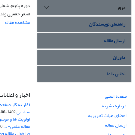
دوره پنجم، شماره 3، تابستان 9
مرور
اصغر جعفری ولدا
مشاهده مقاله
راهنمای نویسندگان
ارسال مقاله
داوران
تماس با ما
اخبار و اعلانات
صفحه اصلی
آغاز به کار صفحه
درباره نشریه
سیاسی
1402-06-22
اعضای هیات تحریریه
اولویت ها و موض
ارسال مقاله
مقاله علمی- ...
-03
فراخوان مقاله ف
تماس با ما