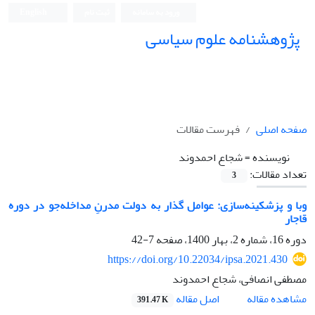
ورود به سامانه
ثبت نام
English
پژوهشنامه علوم سیاسی
صفحه اصلی
فهرست مقالات
نویسنده =
شجاع احمدوند
تعداد مقالات:
3
وبا و پزشکینه‌سازی: عوامل گذار به دولت مدرنِ مداخله‌جو در دوره
قاجار
دوره 16، شماره 2، بهار 1400، صفحه
7-42
https://doi.org/10.22034/ipsa.2021.430
مصطفی انصافی، شجاع احمدوند
اصل مقاله
مشاهده مقاله
391.47 K