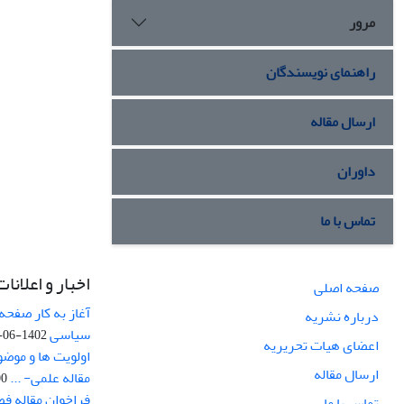
مرور
راهنمای نویسندگان
ارسال مقاله
داوران
تماس با ما
اخبار و اعلانات
صفحه اصلی
آغاز به کار صفحه
درباره نشریه
سیاسی
1402-06-22
اعضای هیات تحریریه
اولویت ها و موض
ارسال مقاله
مقاله علمی- ...
-03
فراخوان مقاله ف
تماس با ما