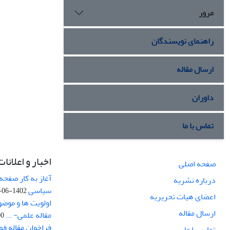
مرور
راهنمای نویسندگان
ارسال مقاله
داوران
تماس با ما
اخبار و اعلانات
صفحه اصلی
آغاز به کار صفحه
درباره نشریه
سیاسی
1402-06-22
اعضای هیات تحریریه
اولویت ها و موض
ارسال مقاله
مقاله علمی- ...
-03
فراخوان مقاله ف
تماس با ما