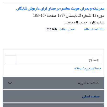
مدرنیته و بحران هویت معاصر؛ بر مبنای آرای داریوش شایگان
دوره 13، شماره 3، تابستان 1397، صفحه
157-183
میثم نظری، حبیب اله فاضلی
اصل مقاله
مشاهده مقاله
297.14 K
جستجوی پیشرفته
اطلاعات نشریه
صفحه اصلی