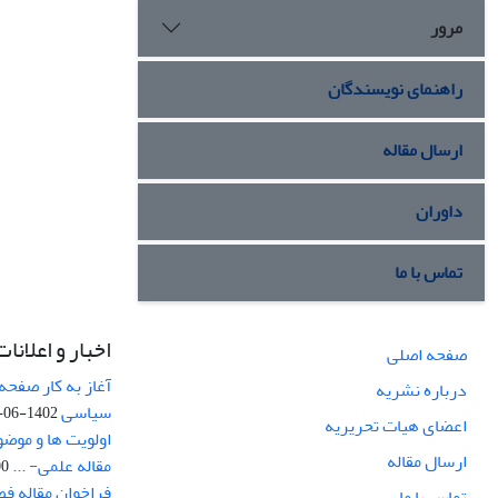
مرور
راهنمای نویسندگان
ارسال مقاله
داوران
تماس با ما
اخبار و اعلانات
صفحه اصلی
آغاز به کار صفحه
درباره نشریه
سیاسی
1402-06-22
اعضای هیات تحریریه
اولویت ها و موض
ارسال مقاله
مقاله علمی- ...
-03
فراخوان مقاله ف
تماس با ما