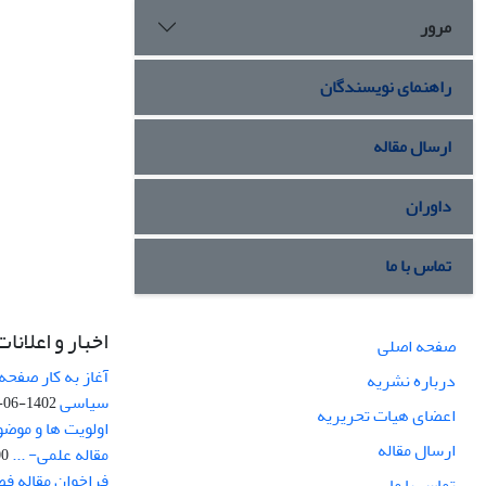
مرور
راهنمای نویسندگان
ارسال مقاله
داوران
تماس با ما
اخبار و اعلانات
صفحه اصلی
آغاز به کار صفحه
درباره نشریه
سیاسی
1402-06-22
اعضای هیات تحریریه
اولویت ها و موض
ارسال مقاله
مقاله علمی- ...
-03
فراخوان مقاله ف
تماس با ما