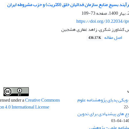
رآیند بسیج منابع سازمان فدائیان خلق (اکثریت) و حزب مشروطه ایران
73-109
https://doi.org/10.22034/ip
اس کشاورز شکری، زاهد غفاری هشجین
اصل مقاله
436.17 K
 ویکی پدیای پژوهشنامه علوم
censed under a
Creative Commons
on 4.0 International License
وع های پیشنهادی برای تدوین
1400-04
صلنامه علمی- پژوهشی