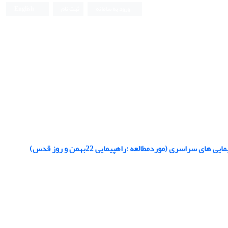
ورود به سامانه
ثبت نام
English
سری (موردمطالعه :راهپیمایی 22بهمن و روز قدس)