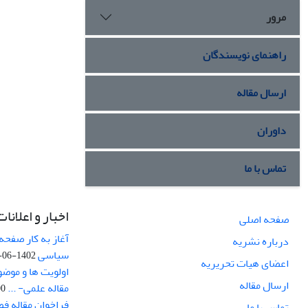
مرور
راهنمای نویسندگان
ارسال مقاله
داوران
تماس با ما
اخبار و اعلانات
صفحه اصلی
آغاز به کار صفحه
درباره نشریه
سیاسی
1402-06-22
اعضای هیات تحریریه
اولویت ها و موض
ارسال مقاله
مقاله علمی- ...
-03
فراخوان مقاله ف
تماس با ما