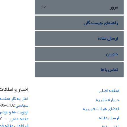
مرور
راهنمای نویسندگان
ارسال مقاله
داوران
تماس با ما
اخبار و اعلانات
صفحه اصلی
آغاز به کار صفحه
درباره نشریه
سیاسی
1402-06-22
اعضای هیات تحریریه
اولویت ها و موض
ارسال مقاله
مقاله علمی- ...
-03
فراخوان مقاله ف
تماس با ما