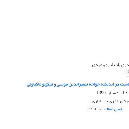
دری باب اناری، مهدی
1
است در اندیشه خواجه نصیرالدین طوسی و نیکولو ماکیاولی
1390
دی نادری باب اناری
اصل مقاله
521.11 K