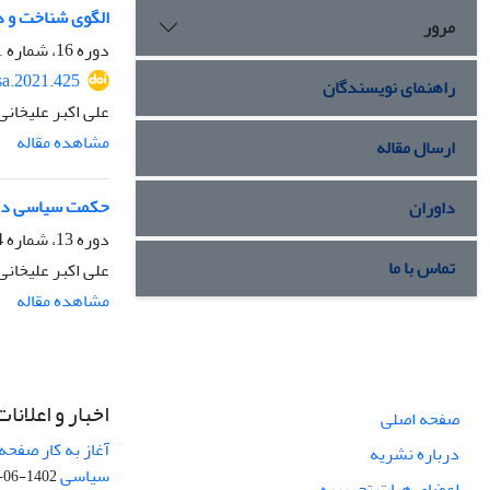
الگوی شناخت و د
مرور
دوره 16، شماره 1، زمستان 1399، صفحه
sa.2021.425
راهنمای نویسندگان
علی اکبر علیخانی
مشاهده مقاله
ارسال مقاله
حکمت سیاسی در 
داوران
دوره 13، شماره 4، پاییز 1397، صفحه
تماس با ما
علی اکبر علیخانی
مشاهده مقاله
اخبار و اعلانات
صفحه اصلی
آغاز به کار صفحه
درباره نشریه
سیاسی
1402-06-22
اعضای هیات تحریریه