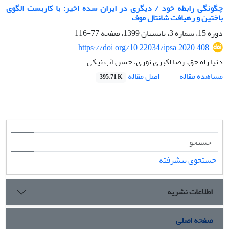
چگونگی رابطه خود / دیگری در ایران سده اخیر: با کاربست الگوی
باختین و رهیافت شانتال موف
دوره 15، شماره 3، تابستان 1399، صفحه
77-116
https://doi.org/10.22034/ipsa.2020.408
دنیا راه حق، رضا اکبری نوری، حسن آب نیکی
اصل مقاله
مشاهده مقاله
395.71 K
جستجوی پیشرفته
اطلاعات نشریه
صفحه اصلی