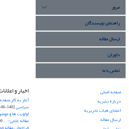
مرور
راهنمای نویسندگان
ارسال مقاله
داوران
تماس با ما
اخبار و اعلانات
صفحه اصلی
آغاز به کار صفحه
درباره نشریه
سیاسی
1402-06-22
اعضای هیات تحریریه
اولویت ها و موض
ارسال مقاله
مقاله علمی- ...
-03
فراخوان مقاله ف
تماس با ما