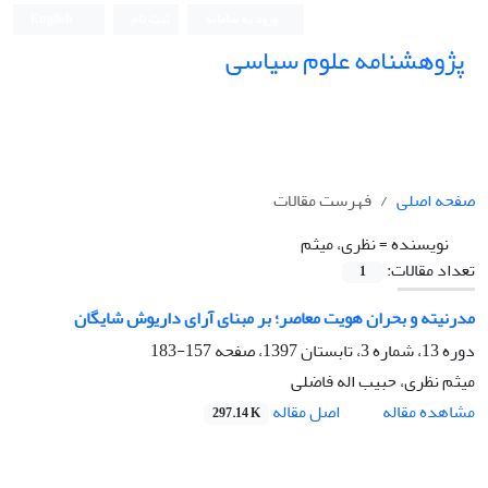
ورود به سامانه
ثبت نام
English
پژوهشنامه علوم سیاسی
صفحه اصلی
فهرست مقالات
نویسنده =
نظری، میثم
تعداد مقالات:
1
مدرنیته و بحران هویت معاصر؛ بر مبنای آرای داریوش شایگان
دوره 13، شماره 3، تابستان 1397، صفحه
157-183
میثم نظری، حبیب اله فاضلی
اصل مقاله
مشاهده مقاله
297.14 K