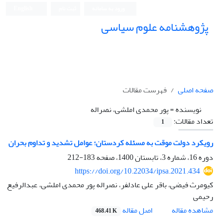
ورود به سامانه
ثبت نام
English
پژوهشنامه علوم سیاسی
صفحه اصلی
فهرست مقالات
نویسنده =
پور محمدی املشی، نصراله
تعداد مقالات:
1
رویکرد دولت موقت به مسئله کردستان؛ عوامل تشدید و تداوم بحران
دوره 16، شماره 3، تابستان 1400، صفحه
183-212
https://doi.org/10.22034/ipsa.2021.434
کیومرث فیضی، باقر علی عادلفر، نصراله پور محمدی املشی، عبدالرفیع
رحیمی
اصل مقاله
مشاهده مقاله
468.41 K