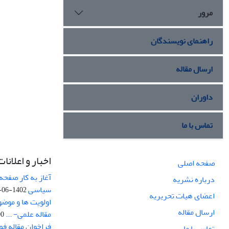
مرور
راهنمای نویسندگان
ارسال مقاله
داوران
تماس با ما
اخبار و اعلانات
صفحه اصلی
آغاز به کار صفحه
درباره نشریه
سیاسی
1402-06-22
اعضای هیات تحریریه
اولویت ها و موض
ارسال مقاله
مقاله علمی- ...
-03
فراخوان مقاله ف
تماس با ما