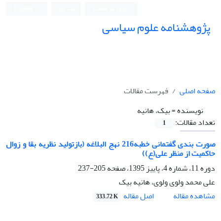
ورود به سامانه
ثبت نام
English
پژوهشنامه علوم سیاسی
صفحه اصلی
فهرست مقالات
نویسنده =
بیک، هانیه
تعداد مقالات:
1
صورت بندی گفتمانی خطبه216 نهج البلاغه (بازتولید نظریه بقا و زوال
حاکمیت از منظر علی(ع))
دوره 11، شماره 4، پاییز 1395، صفحه
205-237
علی محمد ولوی ولوی، هانیه بیک
اصل مقاله
مشاهده مقاله
333.72 K