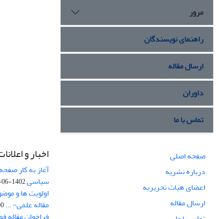
مرور
راهنمای نویسندگان
ارسال مقاله
داوران
تماس با ما
اخبار و اعلانات
صفحه اصلی
آغاز به کار صفحه
درباره نشریه
سیاسی
1402-06-22
اعضای هیات تحریریه
اولویت ها و موض
ارسال مقاله
مقاله علمی- ...
-03
فراخوان مقاله ف
تماس با ما