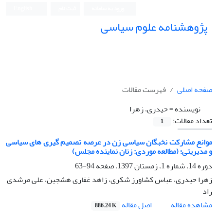
ورود به سامانه
ثبت نام
English
پژوهشنامه علوم سیاسی
صفحه اصلی
فهرست مقالات
نویسنده =
حیدری، زهرا
تعداد مقالات:
1
موانع مشارکت نخبگان سیاسی زن در عرصه تصمیم گیری های سیاسی
و مدیریتی؛ (مطالعه موردی: زنان نماینده مجلس)
دوره 14، شماره 1، زمستان 1397، صفحه
94-63
زهرا حیدری، عباس کشاورز شکری، زاهد غفاری هشجین، علی مرشدی
زاد
اصل مقاله
مشاهده مقاله
886.24 K