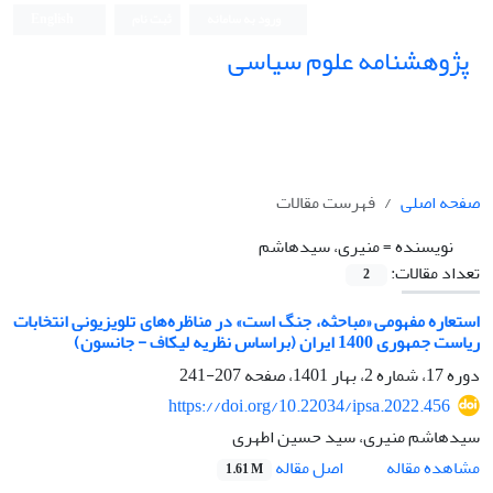
ورود به سامانه
ثبت نام
English
پژوهشنامه علوم سیاسی
صفحه اصلی
فهرست مقالات
نویسنده =
منیری، سیدهاشم
تعداد مقالات:
2
استعاره مفهومی «مباحثه، جنگ است» در مناظره‌های تلویزیونی انتخابات
ریاست جمهوری 1400 ایران (براساس نظریه لیکاف - جانسون)
دوره 17، شماره 2، بهار 1401، صفحه
207-241
https://doi.org/10.22034/ipsa.2022.456
سیدهاشم منیری، سید حسین اطهری
اصل مقاله
مشاهده مقاله
1.61 M