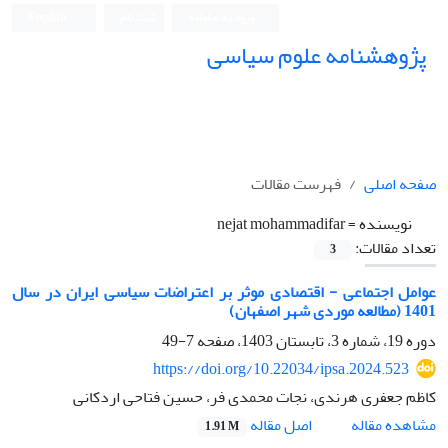
ورود به سامانه
ثبت نام
English
پژوهشنامه علوم سیاسی
صفحه اصلی
فهرست مقالات
نویسنده =
nejat mohammadifar
تعداد مقالات:
3
عوامل اجتماعی - اقتصادی موثر بر اعتراضات سیاسی ایران در سال
1401 (مطالعه موردی شهر اصفهان)
دوره 19، شماره 3، تابستان 1403، صفحه
7-49
https://doi.org/10.22034/ipsa.2024.523
کاظم جعفری هرندی، نجات محمدی فر، حسین فتاحی اردکانی
اصل مقاله
مشاهده مقاله
1.91 M