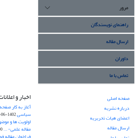
مرور
راهنمای نویسندگان
ارسال مقاله
داوران
تماس با ما
اخبار و اعلانات
صفحه اصلی
آغاز به کار صفحه
درباره نشریه
سیاسی
1402-06-22
اعضای هیات تحریریه
اولویت ها و موض
ارسال مقاله
مقاله علمی- ...
-03
فراخوان مقاله ف
تماس با ما