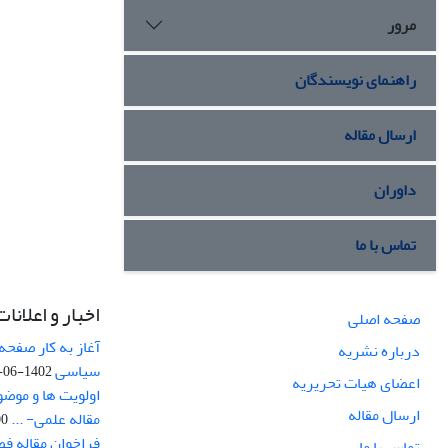
مرور
راهنمای نویسندگان
ارسال مقاله
داوران
تماس با ما
اخبار و اعلانات
صفحه اصلی
آغاز به کار صفحه
درباره نشریه
سیاسی
1402-06-22
اعضای هیات تحریریه
اولویت ها و موض
ارسال مقاله
مقاله علمی- ...
-03
فراخوان مقاله ف
تماس با ما