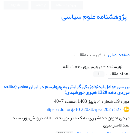
ورود به سامانه
ثبت نام
English
پژوهشنامه علوم سیاسی
صفحه اصلی
فهرست مقالات
نویسنده =
درویش پور، حجت الله
تعداد مقالات:
1
بررسی عوامل ایدئولوژیکی گرایش به پوپولیسم در ایران معاصر(مطالعه
موردی دهه 1320 هجری خورشیدی)
دوره 19، شماره 4، پاییز 1403، صفحه
7-40
https://doi.org/10.22034/ipsa.2025.527
مهدی اخوان خداشهری، بابک نادر پور، حجت الله درویش پور، سید
عبدالامیر نبوی