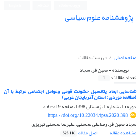
ورود به سامانه
ثبت نام
English
پژوهشنامه علوم سیاسی
صفحه اصلی
فهرست مقالات
نویسنده =
معین فر، سجاد
تعداد مقالات:
1
شناسایی ابعاد پتانسیل خشونت قومی وعوامل اجتماعی مرتبط با آن
(مطالعه موردی : استان آذربایجان غربی)
دوره 15، شماره 1، زمستان 1398، صفحه
219-256
https://doi.org/10.22034/ipsa.2020.398
سجاد معین فر، رضاعلی محسنی، علیرضا محسنی تبریزی
اصل مقاله
مشاهده مقاله
525.1 K