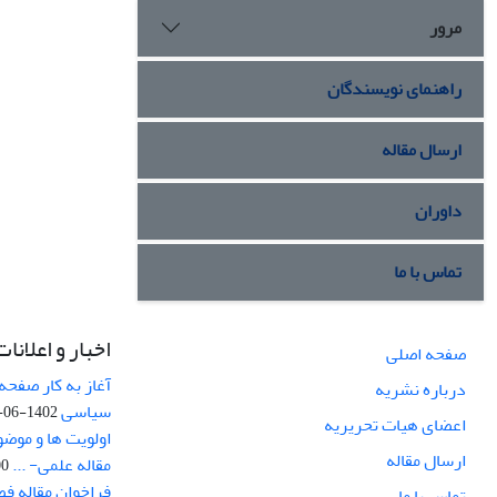
مرور
راهنمای نویسندگان
ارسال مقاله
داوران
تماس با ما
اخبار و اعلانات
صفحه اصلی
آغاز به کار صفحه
درباره نشریه
سیاسی
1402-06-22
اعضای هیات تحریریه
اولویت ها و موض
ارسال مقاله
مقاله علمی- ...
-03
فراخوان مقاله ف
تماس با ما