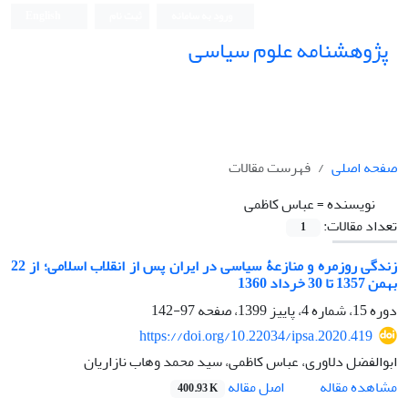
ورود به سامانه
ثبت نام
English
پژوهشنامه علوم سیاسی
صفحه اصلی
فهرست مقالات
نویسنده =
عباس کاظمی
تعداد مقالات:
1
زندگی روزمره و منازعۀ سیاسی در ایران پس از انقلاب اسلامی؛ از 22
بهمن 1357 تا 30 خرداد 1360
دوره 15، شماره 4، پاییز 1399، صفحه
97-142
https://doi.org/10.22034/ipsa.2020.419
ابوالفضل دلاوری، عباس کاظمی، سید محمد وهاب نازاریان
اصل مقاله
مشاهده مقاله
400.93 K