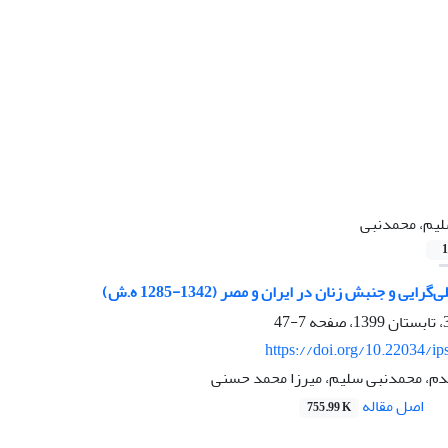
یم، محمدنبی
1
یی و جنبش زنان در ایران و مصر (1342-1285 ه.ش)
7-47
https://doi.org/10.22034/ip
م، محمدنبی سلیم، میرزا محمد حسنی
اصل مقاله
755.99 K