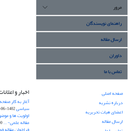
مرور
راهنمای نویسندگان
ارسال مقاله
داوران
تماس با ما
اخبار و اعلانات
صفحه اصلی
آغاز به کار صفحه
درباره نشریه
سیاسی
1402-06-22
اعضای هیات تحریریه
اولویت ها و موض
ارسال مقاله
مقاله علمی- ...
-03
فراخوان مقاله ف
تماس با ما