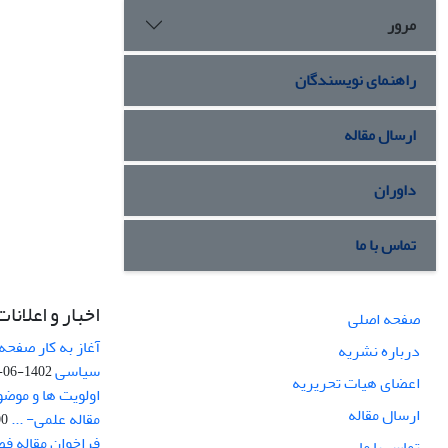
مرور
راهنمای نویسندگان
ارسال مقاله
داوران
تماس با ما
اخبار و اعلانات
صفحه اصلی
آغاز به کار صفحه
درباره نشریه
سیاسی
1402-06-22
اعضای هیات تحریریه
اولویت ها و موض
ارسال مقاله
مقاله علمی- ...
-03
فراخوان مقاله ف
تماس با ما