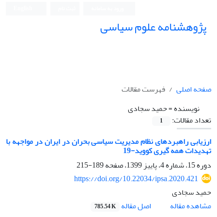
ورود به سامانه
ثبت نام
English
پژوهشنامه علوم سیاسی
صفحه اصلی
فهرست مقالات
نویسنده =
حمید سجادی
تعداد مقالات:
1
ارزیابی راهبردهای نظام مدیریت سیاسی بحران در ایران در مواجهه با
تهدیدات همه گیری کووید-19
دوره 15، شماره 4، پاییز 1399، صفحه
189-215
https://doi.org/10.22034/ipsa.2020.421
حمید سجادی
اصل مقاله
مشاهده مقاله
785.54 K