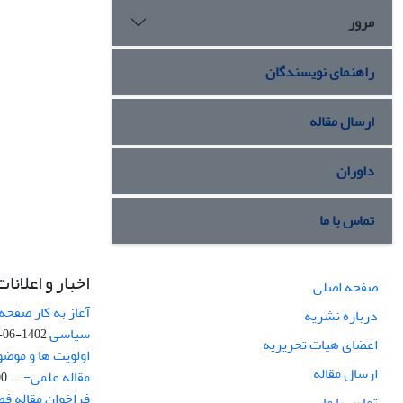
مرور
راهنمای نویسندگان
ارسال مقاله
داوران
تماس با ما
اخبار و اعلانات
صفحه اصلی
آغاز به کار صفحه
درباره نشریه
سیاسی
1402-06-22
اعضای هیات تحریریه
اولویت ها و موض
ارسال مقاله
مقاله علمی- ...
-03
فراخوان مقاله ف
تماس با ما