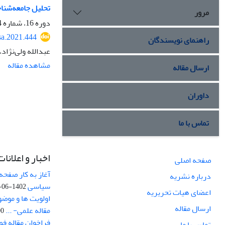
تحلیل جامعه‌شناختی
مرور
دوره 16، شماره 4، پاییز 1400، صفحه
sa.2021.444
راهنمای نویسندگان
عبدالله ولی‌نژاد
مشاهده مقاله
ارسال مقاله
داوران
تماس با ما
اخبار و اعلانات
صفحه اصلی
آغاز به کار صفحه
درباره نشریه
سیاسی
1402-06-22
اعضای هیات تحریریه
اولویت ها و موض
ارسال مقاله
مقاله علمی- ...
-03
فراخوان مقاله ف
تماس با ما