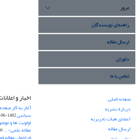
مرور
راهنمای نویسندگان
ارسال مقاله
داوران
تماس با ما
اخبار و اعلانات
صفحه اصلی
آغاز به کار صفحه
درباره نشریه
سیاسی
1402-06-22
اعضای هیات تحریریه
اولویت ها و موض
ارسال مقاله
مقاله علمی- ...
-03
فراخوان مقاله ف
تماس با ما